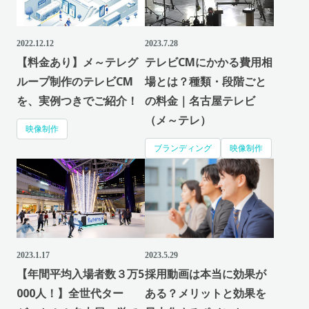
2022.12.12
2023.7.28
【料金あり】メ～テレグ
テレビCMにかかる費用相
ループ制作のテレビCM
場とは？種類・段階ごと
を、実例つきでご紹介！
の料金｜名古屋テレビ
（メ～テレ）
映像制作
ブランディング
映像制作
2023.1.17
2023.5.29
【年間平均入場者数３万5
採用動画は本当に効果が
000人！】全世代ター
ある？メリットと効果を