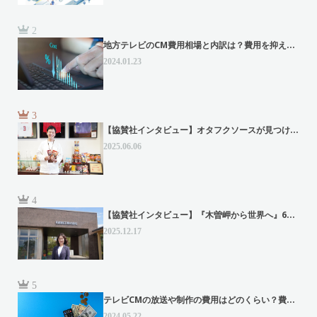
2
地方テレビのCM費用相場と内訳は？費用を抑え...
2024.01.23
3
【協賛社インタビュー】オタフクソースが見つけ...
2025.06.06
4
【協賛社インタビュー】『木曽岬から世界へ』6...
2025.12.17
5
テレビCMの放送や制作の費用はどのくらい？費...
2024.05.22